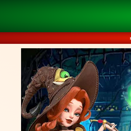
Skip
to
content