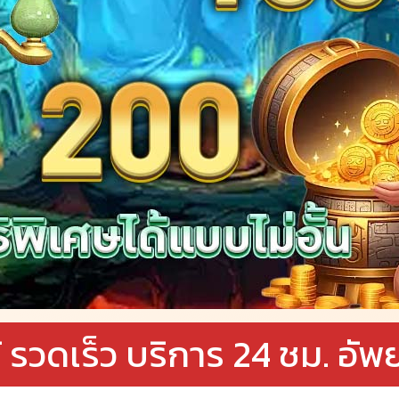
 รวดเร็ว บริการ 24 ชม. อั