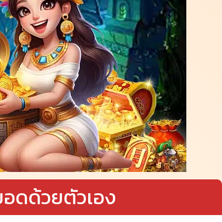
พยอดด้วยตัวเอง