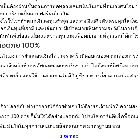
ป็นต้องผ่านขั้นตอนการทดทลองเล่นพนันในเกมที่ตนเองสนใจมาก่อน
ระบบจริงจะเป็นแบบฟอร์มเดียวกัน
างไรให้เรากำหนดเงินลงทุนต่ำสุด และวางเงินเดิมพันครบทุกไลน์จะท
ดเงินทุนที่เรามี และเล่นอย่างมีเป้าหมายเพิ่มความระวังในการเด
ันทันทีเพื่อลดเสี่ยงและขาดทุน เกมสล็อตเป็นเกมที่คุณเล่นได้กำไรเ
ลอดภัย 100%
ัวเอง การฝากถอนเงินมีความรวดเร็วที่ตอบสนองความต้องการเข้า
่อเจ้าหน้าที่ การอัพเดทยอดการเงินรวดเร็วไม่ถึงนาทีก็พร้อมเล่
แอพที่รวดเร็ว และใช้งานง่าย คนไม่มีบัญชีธนาคารก็สามารถร่วมสนุ
็ว ปลอดภัย ทำรายการได้ด้วยตัวเอง ไม่ต้องรอเจ้าหน้าที่ ความสะ
กว่า 100 ค่าย ก็มั่นใจได้อย่างปลอดภัย โปร่งใส การันตีแจ็คพ็อตแ
เดิมพัน มั่นใจในทุกการเล่นเกมสล็อตคุณภาพ มาตรฐานสากล
sitemap