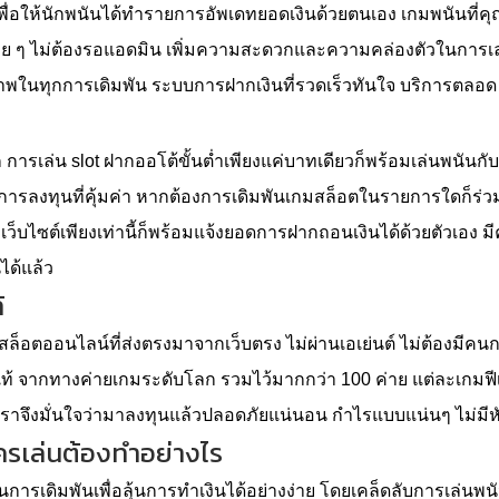
ื่อให้นักพนันได้ทำรายการอัพเดทยอดเงินด้วยตนเอง เกมพนันที่ค
ย ๆ ไม่ต้องรอแอดมิน เพิ่มความสะดวกและความคล่องตัวในการเล่นเ
ในทุกการเดิมพัน ระบบการฝากเงินที่รวดเร็วทันใจ บริการตลอด 24
ก การเล่น slot ฝากออโต้ขั้นต่ำเพียงแค่บาทเดียวก็พร้อมเล่นพน
ารลงทุนที่คุ้มค่า หากต้องการเดิมพันเกมสล็อตในรายการใดก็ร่วม
หน้าเว็บไซต์เพียงเท่านี้ก็พร้อมแจ้งยอดการฝากถอนเงินได้ด้วยตัวเ
ได้แล้ว
้
มสล็อตออนไลน์ที่ส่งตรงมาจากเว็บตรง ไม่ผ่านเอเย่นต์ ไม่ต้องม
ท้ จากทางค่ายเกมระดับโลก รวมไว้มากกว่า 100 ค่าย แต่ละเกมฟีเจอร
เราจึงมั่นใจว่ามาลงทุนแล้วปลอดภัยแน่นอน กำไรแบบแน่นๆ ไม่มีหัก
ครเล่นต้องทำอย่างไร
การเดิมพันเพื่อลุ้นการทำเงินได้อย่างง่าย โดยเคล็ดลับการเล่นพนัน