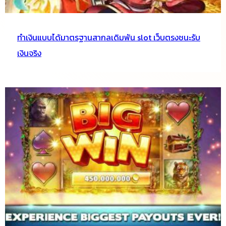
ทำเงินแบบได้มาตรฐานสากลเดิมพัน slot เว็บตรงชนะรับ
เงินจริง