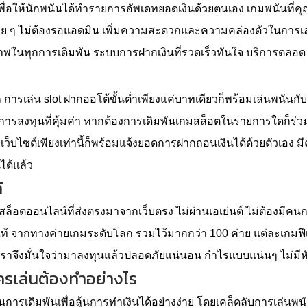
ื่อให้นักพนันได้ทำรายการอัพเดทยอดเงินด้วยตนเอง เกมพนันที่ค
ย ๆ ไม่ต้องรอแอดมิน เพิ่มความสะดวกและความคล่องตัวในการเล่นเ
ในทุกการเดิมพัน ระบบการฝากเงินที่รวดเร็วทันใจ บริการตลอด 24
ก การเล่น slot ฝากออโต้ขั้นต่ำเพียงแค่บาทเดียวก็พร้อมเล่นพน
ารลงทุนที่คุ้มค่า หากต้องการเดิมพันเกมสล็อตในรายการใดก็ร่วม
หน้าเว็บไซต์เพียงเท่านี้ก็พร้อมแจ้งยอดการฝากถอนเงินได้ด้วยตัวเ
ได้แล้ว
้
มสล็อตออนไลน์ที่ส่งตรงมาจากเว็บตรง ไม่ผ่านเอเย่นต์ ไม่ต้องม
ท้ จากทางค่ายเกมระดับโลก รวมไว้มากกว่า 100 ค่าย แต่ละเกมฟีเจอร
เราจึงมั่นใจว่ามาลงทุนแล้วปลอดภัยแน่นอน กำไรแบบแน่นๆ ไม่มีหัก
ครเล่นต้องทำอย่างไร
การเดิมพันเพื่อลุ้นการทำเงินได้อย่างง่าย โดยเคล็ดลับการเล่นพนัน