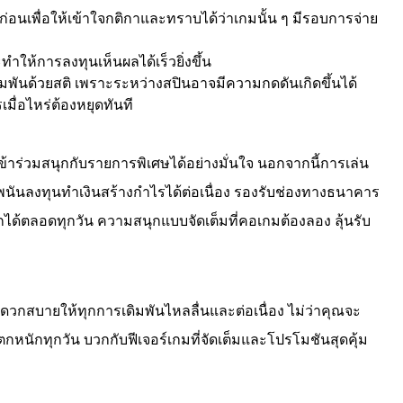
เพื่อให้เข้าใจกติกาและทราบได้ว่าเกมนั้น ๆ มีรอบการจ่าย
ำให้การลงทุนเห็นผลได้เร็วยิ่งขึ้น
ิมพันด้วยสติ เพราะระหว่างสปินอาจมีความกดดันเกิดขึ้นได้
มื่อไหร่ต้องหยุดทันที
ร่วมสนุกกับรายการพิเศษได้อย่างมั่นใจ นอกจากนี้การเล่น
นพนันลงทุนทำเงินสร้างกำไรได้ต่อเนื่อง รองรับช่องทางธนาคาร
กได้ตลอดทุกวัน ความสนุกแบบจัดเต็มที่คอเกมต้องลอง ลุ้นรับ
ดวกสบายให้ทุกการเดิมพันไหลลื่นและต่อเนื่อง ไม่ว่าคุณจะ
ตกหนักทุกวัน บวกกับฟีเจอร์เกมที่จัดเต็มและโปรโมชันสุดคุ้ม