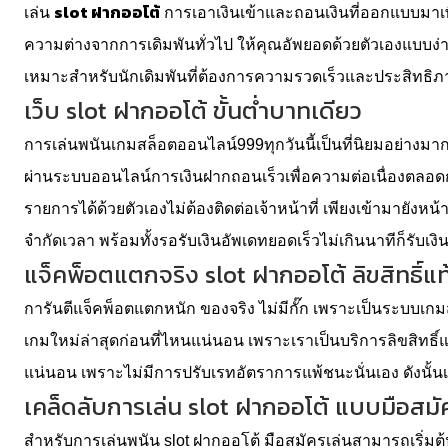
slot ฝากออโต้
เล่น
การเอาเงินเข้าและถอนเงินที่ออกแบบมาเพ
ความต่างจากการเดิมพันทั่วไป ให้คุณอัพยอดด้วยตัวเองแบบง่า
เหมาะสำหรับนักเดิมพันที่ต้องการความรวดเร็วและประสิทธิภาพ
เว็บ slot ฝากออโต้ ขั้นต่ำบาทเดียว
การเล่นพนันเกมสล็อตออนไลน์999ทุกวันนี้เป็นที่นิยมอย่างมา
ผ่านระบบออนไลน์การเงินฝากถอนเร็วเพื่อความต่อเนื่องตลอดก
รายการได้ด้วยตัวเองไม่ต้องติดต่อเจ้าหน้าที่ เพียงเข้ามายัง
จำกัดเวลา พร้อมทั้งรอรับเงินอัพเดทยอดเร็วไม่เกินนาทีก็รับเงิน
แจ็คพ็อตแตกจริง slot ฝากออโต้ ลิขสิทธิ์แท
การันตีแจ็คพ็อตแตกหนัก ของจริง ไม่มีกั๊ก เพราะเป็นระบบเก
เกมใหม่ล่าสุดก่อนที่ไหนแน่นอน เพราะเราเป็นบริการลิขสิทธิ์แ
แน่นอน เพราะไม่มีการปรับเรทอัตราการแพ้ชนะนั่นเอง ดังนั้น
เคล็ดลับการเล่น slot ฝากออโต้ แบบมือสมั
สำหรับการเล่นพนัน slot ฝากออโต้ มือสมัครเล่นสามารถเริ่มต้น