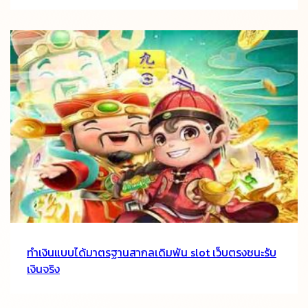
ทำเงินแบบได้มาตรฐานสากลเดิมพัน slot เว็บตรงชนะรับ
เงินจริง