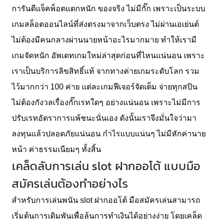
การันตีแจ็คพ็อตแตกหนัก ของจริง ไม่มีกั๊ก เพราะเป็นระบบ
เกมสล็อตออนไลน์ที่ส่งตรงมาจากเว็บตรง ไม่ผ่านเอเย่นต์
ไม่ต้องมีคนกลางผ่านนายหน้าอะไรมากมาย ทำให้เรามี
เกมจัดหนัก อัพเดทเกมใหม่ล่าสุดก่อนที่ไหนแน่นอน เพราะ
เราเป็นบริการลิขสิทธิ์แท้ จากทางค่ายเกมระดับโลก รวม
ไว้มากกว่า 100 ค่าย แต่ละเกมฟีเจอร์จัดเต็ม จ่ายทุกสปิน
ไม่ต้องกังวลเรื่องกั๊กเรทใดๆ อย่างแน่นอน เพราะไม่มีการ
ปรับเรทอัตราการแพ้ชนะนั่นเอง ดังนั้นเราจึงมั่นใจว่ามา
ลงทุนแล้วปลอดภัยแน่นอน กำไรแบบแน่นๆ ไม่มีหักค่านาย
หน้า ค่าธรรมเนียมๆ ทั้งสิ้น
เคล็ดลับการเล่น slot ฝากออโต้ แบบมือ
สมัครเล่นต้องทำอย่างไร
สำหรับการเล่นพนัน slot ฝากออโต้ มือสมัครเล่นสามารถ
เริ่มต้นการเดิมพันเพื่อลุ้นการทำเงินได้อย่างง่าย โดยเคล็ด