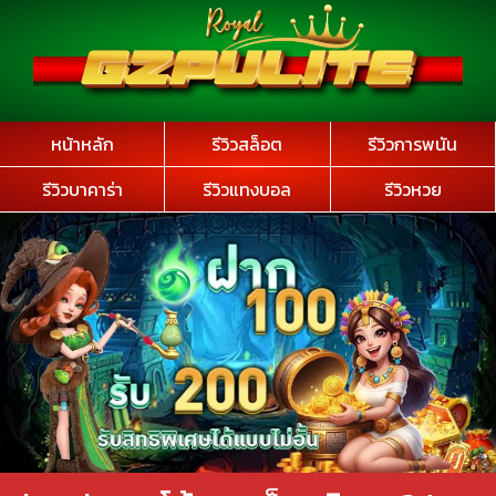
Skip
to
content
หน้าหลัก
รีวิวสล็อต
รีวิวการพนัน
รีวิวบาคาร่า
รีวิวแทงบอล
รีวิวหวย