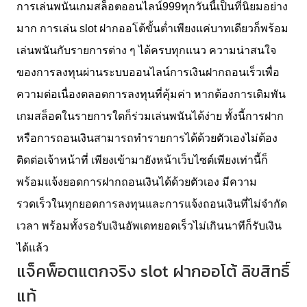
การเล่นพนันเกมสล็อตออนไลน์999ทุกวันนี้เป็นที่นิยมอย่าง
มาก การเล่น slot ฝากออโต้ขั้นต่ำเพียงแค่บาทเดียวก็พร้อม
เล่นพนันกับรายการต่าง ๆ ได้ครบทุกแนว ความน่าสนใจ
ของการลงทุนผ่านระบบออนไลน์การเงินฝากถอนเร็วเพื่อ
ความต่อเนื่องตลอดการลงทุนที่คุ้มค่า หากต้องการเดิมพัน
เกมสล็อตในรายการใดก็ร่วมเล่นพนันได้ง่าย ทั้งนี้การฝาก
หรือการถอนเงินสามารถทำรายการได้ด้วยตัวเองไม่ต้อง
ติดต่อเจ้าหน้าที่ เพียงเข้ามายังหน้าเว็บไซต์เพียงเท่านี้ก็
พร้อมแจ้งยอดการฝากถอนเงินได้ด้วยตัวเอง มีความ
รวดเร็วในทุกยอดการลงทุนและการแจ้งถอนเงินที่ไม่จำกัด
เวลา พร้อมทั้งรอรับเงินอัพเดทยอดเร็วไม่เกินนาทีก็รับเงิน
ได้แล้ว
แจ็คพ็อตแตกจริง slot ฝากออโต้ ลิขสิทธิ์
แท้