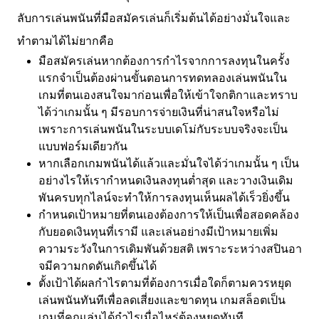
ลับการเล่นพนันที่มือสมัครเล่นก็เริ่มต้นได้อย่างมั่นใจและ
ทำตามได้ไม่ยากคือ
มือสมัครเล่นหากต้องการกำไรจากการลงทุนในครั้ง
แรกจำเป็นต้องผ่านขั้นตอนการทดทลองเล่นพนันใน
เกมที่ตนเองสนใจมาก่อนเพื่อให้เข้าใจกติกาและทราบ
ได้ว่าเกมนั้น ๆ มีรอบการจ่ายเงินที่น่าสนใจหรือไม่
เพราะการเล่นพนันในระบบเดโม่กับระบบจริงจะเป็น
แบบฟอร์มเดียวกัน
หากเลือกเกมพนันได้แล้วและมั่นใจได้ว่าเกมนั้น ๆ เป็น
อย่างไรให้เรากำหนดเงินลงทุนต่ำสุด และวางเงินเดิม
พันครบทุกไลน์จะทำให้การลงทุนเห็นผลได้เร็วยิ่งขึ้น
กำหนดเป้าหมายที่ตนเองต้องการให้เป็นเพื่อสอดคล้อง
กับยอดเงินทุนที่เรามี และเล่นอย่างมีเป้าหมายเพิ่ม
ความระวังในการเดิมพันด้วยสติ เพราะระหว่างสปินอา
จมีความกดดันเกิดขึ้นได้
ตั้งเป้าได้ผลกำไรตามที่ต้องการเมื่อใดก็ตามควรหยุด
เล่นพนันทันทีเพื่อลดเสี่ยงและขาดทุน เกมสล็อตเป็น
เกมที่คุณเล่นได้กำไรเมื่อไหร่ต้องหยุดทันที