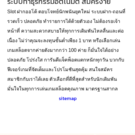
ระบบทำธุรกรรมอัตโนมัติ สมัครง่าย
Slot ฝากออโต้ ตอบโจทย์นักพนันยุคใหม่ ระบบฝาก-ถอนที่
รวดเร็ว ปลอดภัย ทำรายการได้ด้วยตัวเอง ไม่ต้องรอเจ้า
หน้าที่ ความสะดวกสบายให้ทุกการเดิมพันไหลลื่นและต่อ
เนื่อง ไม่ว่าคุณจะลงทุนขั้นต่ำเพียง 1 บาท หรือเลือกเล่น
เกมสล็อตจากค่ายดังมากกว่า 100 ค่าย ก็มั่นใจได้อย่าง
ปลอดภัย โปร่งใส การันตีแจ็คพ็อตแตกหนักทุกวัน บวกกับ
ฟีเจอร์เกมที่จัดเต็มและโปรโมชันสุดคุ้ม สนใจสมัคร
สมาชิกกับเราได้เลย ตัวเลือกที่ดีที่สุดสำหรับนักเดิมพัน
มั่นใจในทุกการเล่นเกมสล็อตคุณภาพ มาตรฐานสากล
sitemap