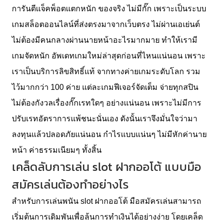
การันตีแจ็คพ็อตแตกหนัก ของจริง ไม่มีกั๊ก เพราะเป็นระบบ
เกมสล็อตออนไลน์ที่ส่งตรงมาจากเว็บตรง ไม่ผ่านเอเย่นต์
ไม่ต้องมีคนกลางผ่านนายหน้าอะไรมากมาย ทำให้เรามี
เกมจัดหนัก อัพเดทเกมใหม่ล่าสุดก่อนที่ไหนแน่นอน เพราะ
เราเป็นบริการลิขสิทธิ์แท้ จากทางค่ายเกมระดับโลก รวม
ไว้มากกว่า 100 ค่าย แต่ละเกมฟีเจอร์จัดเต็ม จ่ายทุกสปิน
ไม่ต้องกังวลเรื่องกั๊กเรทใดๆ อย่างแน่นอน เพราะไม่มีการ
ปรับเรทอัตราการแพ้ชนะนั่นเอง ดังนั้นเราจึงมั่นใจว่ามา
ลงทุนแล้วปลอดภัยแน่นอน กำไรแบบแน่นๆ ไม่มีหักค่านาย
หน้า ค่าธรรมเนียมๆ ทั้งสิ้น
เคล็ดลับการเล่น slot ฝากออโต้ แบบมือ
สมัครเล่นต้องทำอย่างไร
สำหรับการเล่นพนัน slot ฝากออโต้ มือสมัครเล่นสามารถ
เริ่มต้นการเดิมพันเพื่อลุ้นการทำเงินได้อย่างง่าย โดยเคล็ด