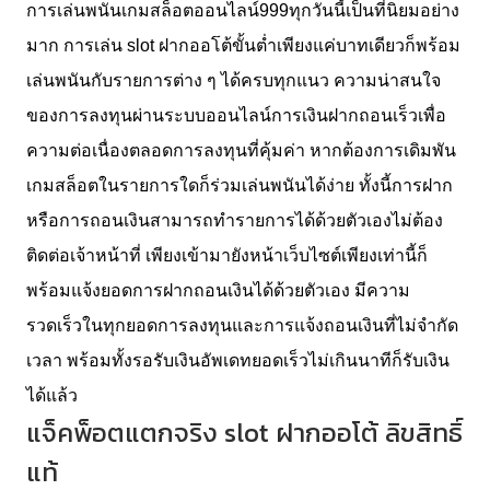
การเล่นพนันเกมสล็อตออนไลน์999ทุกวันนี้เป็นที่นิยมอย่าง
มาก การเล่น slot ฝากออโต้ขั้นต่ำเพียงแค่บาทเดียวก็พร้อม
เล่นพนันกับรายการต่าง ๆ ได้ครบทุกแนว ความน่าสนใจ
ของการลงทุนผ่านระบบออนไลน์การเงินฝากถอนเร็วเพื่อ
ความต่อเนื่องตลอดการลงทุนที่คุ้มค่า หากต้องการเดิมพัน
เกมสล็อตในรายการใดก็ร่วมเล่นพนันได้ง่าย ทั้งนี้การฝาก
หรือการถอนเงินสามารถทำรายการได้ด้วยตัวเองไม่ต้อง
ติดต่อเจ้าหน้าที่ เพียงเข้ามายังหน้าเว็บไซต์เพียงเท่านี้ก็
พร้อมแจ้งยอดการฝากถอนเงินได้ด้วยตัวเอง มีความ
รวดเร็วในทุกยอดการลงทุนและการแจ้งถอนเงินที่ไม่จำกัด
เวลา พร้อมทั้งรอรับเงินอัพเดทยอดเร็วไม่เกินนาทีก็รับเงิน
ได้แล้ว
แจ็คพ็อตแตกจริง slot ฝากออโต้ ลิขสิทธิ์
แท้