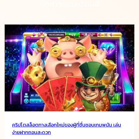
บทความเเนะนำวันนี้
คริปโตสล็อตทางเลือกใหม่ของผู้ที่ชื่นชอบเกมพนัน เล่น
ง่ายฝากถอนสะดวก